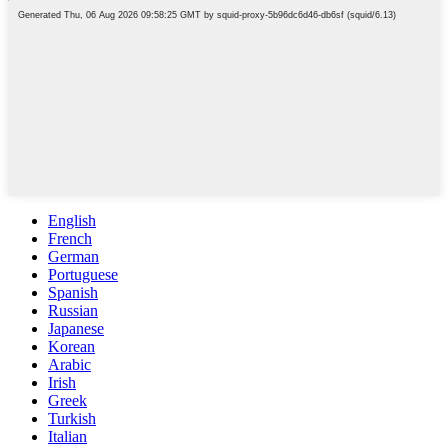
English
French
German
Portuguese
Spanish
Russian
Japanese
Korean
Arabic
Irish
Greek
Turkish
Italian