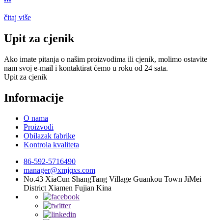
čitaj više
Upit za cjenik
Ako imate pitanja o našim proizvodima ili cjenik, molimo ostavite
nam svoj e-mail i kontaktirat ćemo u roku od 24 sata.
Upit za cjenik
Informacije
O nama
Proizvodi
Obilazak fabrike
Kontrola kvaliteta
86-592-5716490
manager@xmjqxs.com
No.43 XiaCun ShangTang Village Guankou Town JiMei
District Xiamen Fujian Kina