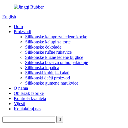
English
Dom
Proizvodi
Silikonske kalupe za ledene kocke
Silikonske kalupi za torte
Silikonske čokolade
Silikonske ručne rukavice
Silikonske klizne ledene kuglice
Silikonska boca za putno pakiranje
Silikonska lopatica
Silikonski kuhinjski alati
Silikonski dečji proizvod
Silikonske gumene narukvice
O nama
Obilazak fabrike
Kontrola kvaliteta
Vijesti
Kontaktiraj nas