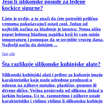
Jesu li silikonske posude za ledene
kockice sigurne?
Ljeto je ovdje, a to znači da ćete potrošiti prilično
vremena pokušavajući ostati cool. Jedan od
najbržih načina za hlađenje je iznutra: Nema ništa
poput ledenog hladnog napitka koji bi vam snizio
temperaturu i pomogao da se osvježite vrućeg dana.
Najbolji način da dobijete ...
čitaj više
Šta razlikuje silikonske kuhinjske alate?
Silikonski kuhinjski alati i pribor za kuhanje imaju
karakteristike koje nude određene prednosti u
odnosu na njihove metalne, plastične, gumene ili
drvene sličice. Većina proizvoda od silikona dolazi u
jarkim bojama. Uz to, razmotrimo i njihove ostale
karakteristike i vidimo vidimo li silikonsku kuhinju
...