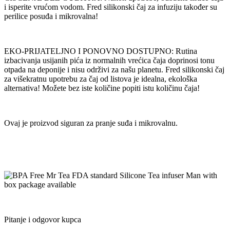
i isperite vrućom vodom. Fred silikonski čaj za infuziju također su
perilice posuđa i mikrovalna!
EKO-PRIJATELJNO I PONOVNO DOSTUPNO: Rutina
izbacivanja usijanih pića iz normalnih vrećica čaja doprinosi tonu
otpada na deponije i nisu održivi za našu planetu. Fred silikonski čaj
za višekratnu upotrebu za čaj od listova je idealna, ekološka
alternativa! Možete bez iste količine popiti istu količinu čaja!
Ovaj je proizvod siguran za pranje suđa i mikrovalnu
.
Pitanje i odgovor kupca