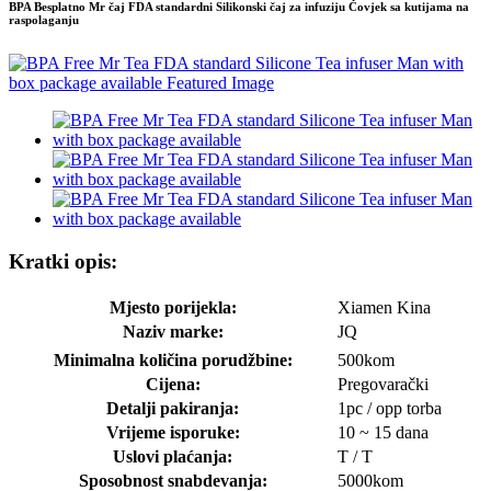
BPA Besplatno Mr čaj FDA standardni Silikonski čaj za infuziju Čovjek sa kutijama na
raspolaganju
Kratki opis:
Mjesto porijekla:
Xiamen Kina
Naziv marke:
JQ
Minimalna količina porudžbine:
500kom
Cijena:
Pregovarački
Detalji pakiranja:
1pc / opp torba
Vrijeme isporuke:
10 ~ 15 dana
Uslovi plaćanja:
T / T
Sposobnost snabdevanja:
5000kom