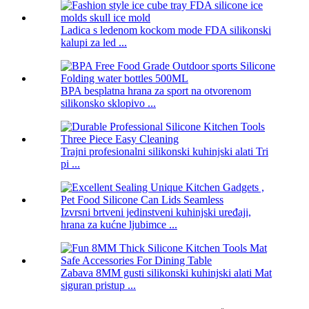
Ladica s ledenom kockom mode FDA silikonski
kalupi za led ...
BPA besplatna hrana za sport na otvorenom
silikonsko sklopivo ...
Trajni profesionalni silikonski kuhinjski alati Tri
pi ...
Izvrsni brtveni jedinstveni kuhinjski uređaji,
hrana za kućne ljubimce ...
Zabava 8MM gusti silikonski kuhinjski alati Mat
siguran pristup ...