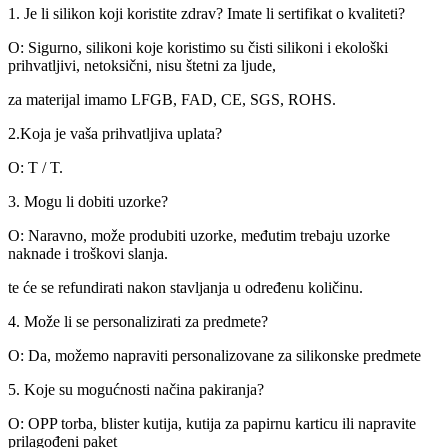
1. Je li silikon koji koristite zdrav? Imate li sertifikat o kvaliteti?
O: Sigurno, silikoni koje koristimo su čisti silikoni i ekološki
prihvatljivi, netoksični, nisu štetni za ljude,
za materijal imamo LFGB, FAD, CE, SGS, ROHS.
2.Koja je vaša prihvatljiva uplata?
O: T / T.
3. Mogu li dobiti uzorke?
O: Naravno, može produbiti uzorke, međutim trebaju uzorke
naknade i troškovi slanja.
te će se refundirati nakon stavljanja u određenu količinu.
4. Može li se personalizirati za predmete?
O: Da, možemo napraviti personalizovane za silikonske predmete
5. Koje su mogućnosti načina pakiranja?
O: OPP torba, blister kutija, kutija za papirnu karticu ili napravite
prilagođeni paket