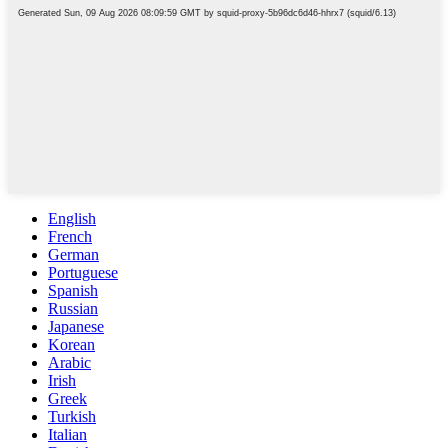
English
French
German
Portuguese
Spanish
Russian
Japanese
Korean
Arabic
Irish
Greek
Turkish
Italian