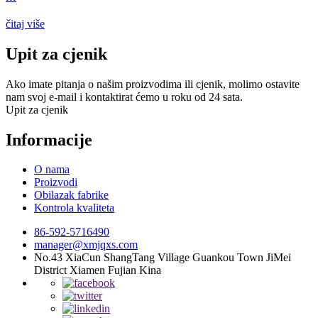
čitaj više
Upit za cjenik
Ako imate pitanja o našim proizvodima ili cjenik, molimo ostavite
nam svoj e-mail i kontaktirat ćemo u roku od 24 sata.
Upit za cjenik
Informacije
O nama
Proizvodi
Obilazak fabrike
Kontrola kvaliteta
86-592-5716490
manager@xmjqxs.com
No.43 XiaCun ShangTang Village Guankou Town JiMei
District Xiamen Fujian Kina