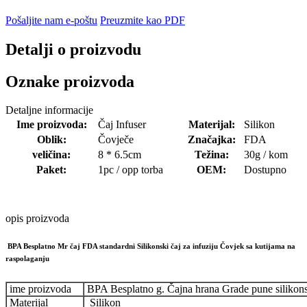
Pošaljite nam e-poštu
Preuzmite kao PDF
Detalji o proizvodu
Oznake proizvoda
Detaljne informacije
Ime proizvoda:
Čaj Infuser
Materijal:
Silikon
Oblik:
Čovječe
Značajka:
FDA
veličina:
8 * 6.5cm
Težina:
30g / kom
Paket:
1pc / opp torba
OEM:
Dostupno
opis proizvoda
BPA Besplatno Mr čaj FDA standardni Silikonski čaj za infuziju Čovjek sa kutijama na
raspolaganju
ime proizvoda
BPA Besplatno g. Čajna hrana Grade pune silikonski
Materijal
Silikon