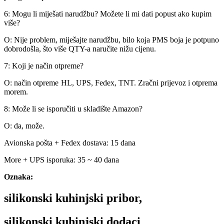
6: Mogu li miješati narudžbu? Možete li mi dati popust ako kupim
više?
O: Nije problem, miješajte narudžbu, bilo koja PMS boja je potpuno
dobrodošla, što više QTY-a naručite nižu cijenu.
7: Koji je način otpreme?
O: način otpreme
HL, UPS, Fedex, TNT. Zračni prijevoz i otprema
morem.
8: Može li se isporučiti u skladište Amazon?
O: da, može.
Avionska pošta + Fedex dostava: 15 dana
More + UPS isporuka: 35 ~ 40 dana
Oznaka:
silikonski kuhinjski pribor,
silikonski kuhinjski dodaci