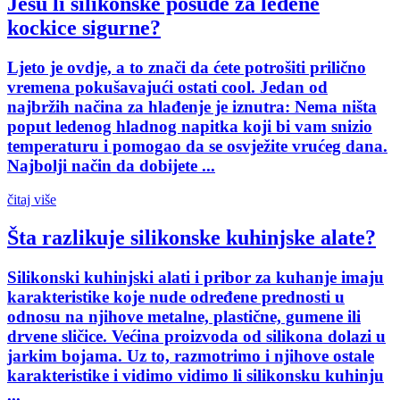
Jesu li silikonske posude za ledene
kockice sigurne?
Ljeto je ovdje, a to znači da ćete potrošiti prilično
vremena pokušavajući ostati cool. Jedan od
najbržih načina za hlađenje je iznutra: Nema ništa
poput ledenog hladnog napitka koji bi vam snizio
temperaturu i pomogao da se osvježite vrućeg dana.
Najbolji način da dobijete ...
čitaj više
Šta razlikuje silikonske kuhinjske alate?
Silikonski kuhinjski alati i pribor za kuhanje imaju
karakteristike koje nude određene prednosti u
odnosu na njihove metalne, plastične, gumene ili
drvene sličice. Većina proizvoda od silikona dolazi u
jarkim bojama. Uz to, razmotrimo i njihove ostale
karakteristike i vidimo vidimo li silikonsku kuhinju
...