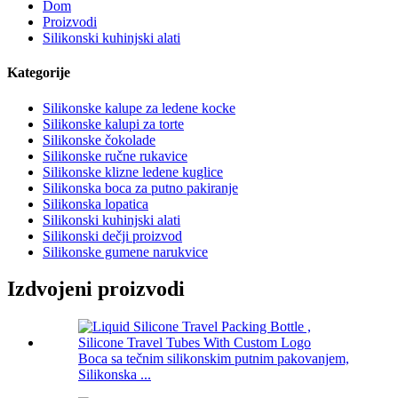
Dom
Proizvodi
Silikonski kuhinjski alati
Kategorije
Silikonske kalupe za ledene kocke
Silikonske kalupi za torte
Silikonske čokolade
Silikonske ručne rukavice
Silikonske klizne ledene kuglice
Silikonska boca za putno pakiranje
Silikonska lopatica
Silikonski kuhinjski alati
Silikonski dečji proizvod
Silikonske gumene narukvice
Izdvojeni proizvodi
Boca sa tečnim silikonskim putnim pakovanjem,
Silikonska ...