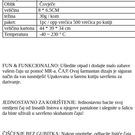
Oblik
Čovječe
veličina
8 * 6.5CM
težina
30g / kom
paket:
1pc / opp vrećica 500 vrećica po kutiji
veličina kartona
44 * 39 * 34 cm
Temperatura
-40 ~ 230 ° C
FUN & FUNKCIONALNO: Uštedite otpad i dodajte malo zabave
vašem čaju uz pomoć MR-a. ČAJ! Ovaj šarmantan dizajn je siguran
način da vas nasmiješi! Upakovana u šarenu kutiju savršenu za
darivanje.
JEDNOSTAVNO ZA KORIŠTENJE: Jednostavno bacite svoj
omiljeni čaj od lisnatih listova u njegove pantalone i ulegnite u šalicu
da biste uživali u savršeno skuhanom čaju!
ČIŠĆENJE BEZ GUBITKA: Nakon upotrebe, odbacite listiće čaja