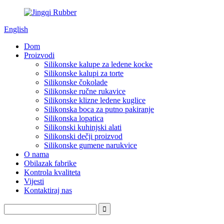
English
Dom
Proizvodi
Silikonske kalupe za ledene kocke
Silikonske kalupi za torte
Silikonske čokolade
Silikonske ručne rukavice
Silikonske klizne ledene kuglice
Silikonska boca za putno pakiranje
Silikonska lopatica
Silikonski kuhinjski alati
Silikonski dečji proizvod
Silikonske gumene narukvice
O nama
Obilazak fabrike
Kontrola kvaliteta
Vijesti
Kontaktiraj nas